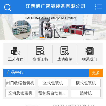



网站首页

关于我们
最新资讯
产品展示




技术支持
工艺流程
资质证书
成功案例
联系我们
案例展示
产品中心
更多
资质荣誉
封口收缩包装机
立式包装机
橫式包装机
联系我们
充填及锁盖机
预制袋自动包装机
贴标机
English